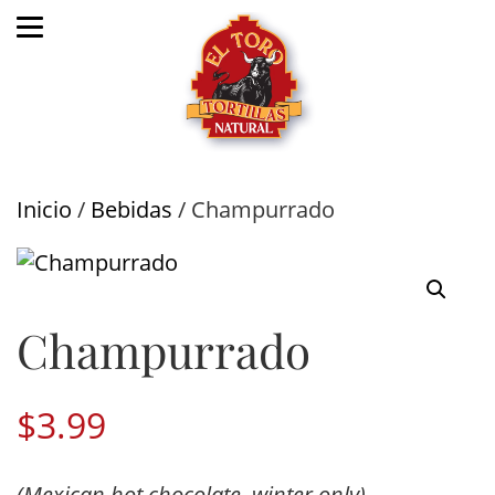
Inicio
/
Bebidas
/ Champurrado
Champurrado
$
3.99
(Mexican hot chocolate, winter only)