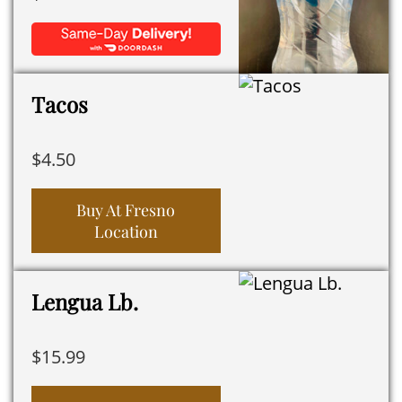
Tacos
$
4.50
Buy At Fresno
Location
Lengua Lb.
$
15.99