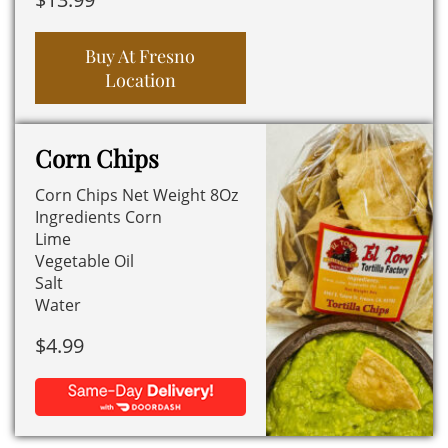
Buy At Fresno
Location
Corn Chips
Corn Chips Net Weight 8Oz
Ingredients Corn
Lime
Vegetable Oil
Salt
Water
$
4.99