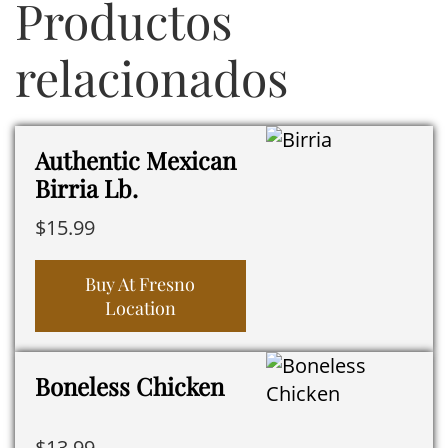
Productos
relacionados
Authentic Mexican
Birria Lb.
$
15.99
Buy At Fresno
Location
Boneless Chicken
$
13.99