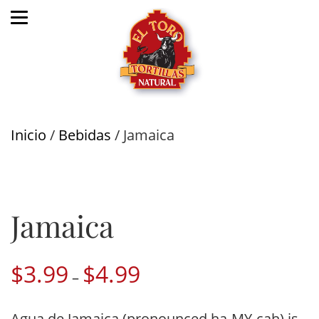
Inicio
/
Bebidas
/ Jamaica
Jamaica
$
3.99
$
4.99
Price
–
range:
$3.99
Agua de Jamaica (pronounced ha-MY-cah) is