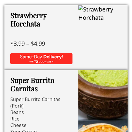
Strawberry
Horchata
Price
$
3.99
–
$
4.99
range:
$3.99
Este
through
producto
$4.99
Super Burrito
tiene
Carnitas
múltiples
Super Burrito Carnitas
variantes.
(Pork)
Las
Beans
opciones
Rice
se
Cheese
Sour Cream