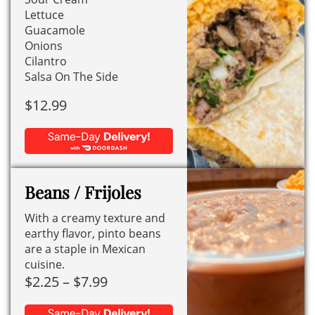
pueden
Lettuce
elegir
Guacamole
en
Onions
Cilantro
la
Salsa On The Side
página
de
$
12.99
producto
Beans / Frijoles
With a creamy texture and
earthy flavor, pinto beans
are a staple in Mexican
cuisine.
Price
$
2.25
–
$
7.99
range: