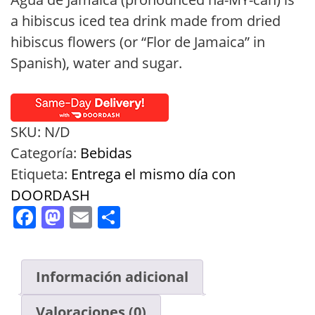
through
a hibiscus iced tea drink made from dried
$4.99
hibiscus flowers (or “Flor de Jamaica” in
Spanish), water and sugar.
SKU:
N/D
Categoría:
Bebidas
Etiqueta:
Entrega el mismo día con
DOORDASH
Facebook
Mastodon
Email
Compartir
Información adicional
Valoraciones (0)