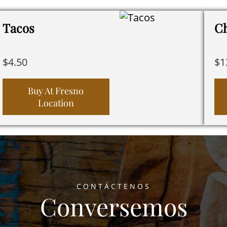
Tacos
Ch
$
4.50
$
1
Buy At Fresno
Location
CONTÁCTENOS
Conversemos