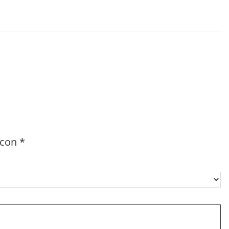
 con
*