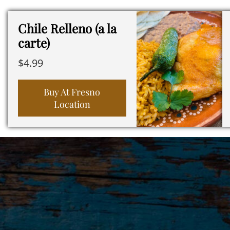
Chile Relleno (a la
carte)
$
4.99
Buy At Fresno
Location