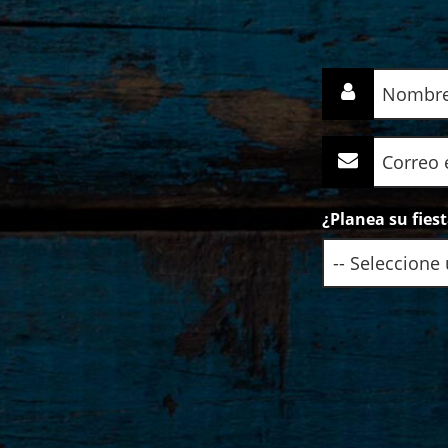
Nombre
(Required)
Correo
electrónico
(Required)
¿Planea su fies