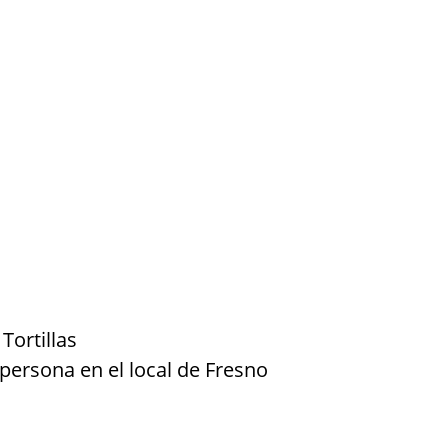
,
Tortillas
persona en el local de Fresno
on
l
mpartir