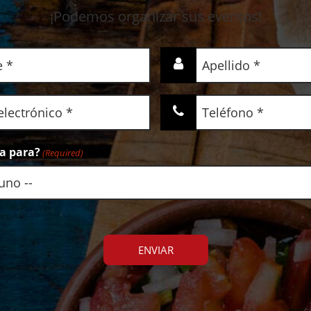
¡Podemos organizar sus eventos!
Apellido
(Required)
Teléfono
(Required)
ta para?
(Required)