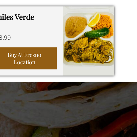
iles Verde
3.99
Buy At Fresno
Location