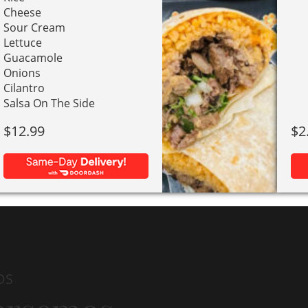
Cheese
Sour Cream
Lettuce
Guacamole
Onions
Cilantro
Salsa On The Side
$
12.99
$
2
Es
pr
ti
mú
va
OS
La
op