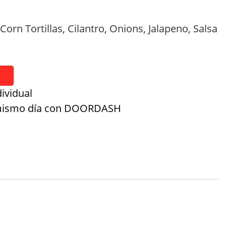
 Corn Tortillas, Cilantro, Onions, Jalapeno, Salsa
ividual
 mismo día con DOORDASH
on
l
mpartir