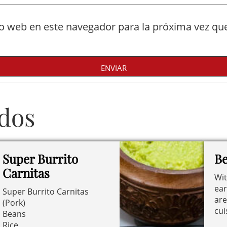
io web en este navegador para la próxima vez qu
ados
Super Burrito
Be
Carnitas
Wit
ear
Super Burrito Carnitas
are
(Pork)
cui
Beans
Rice