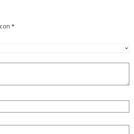
 con
*