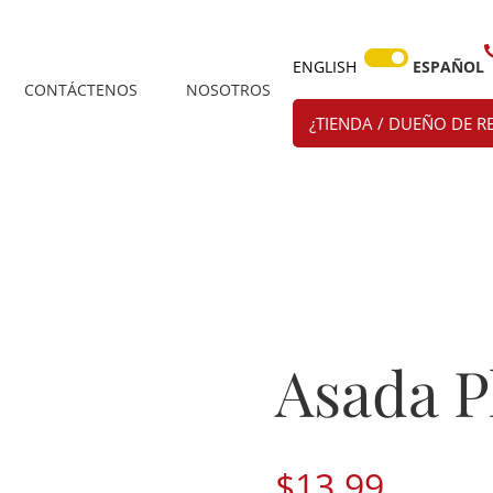
ENGLISH
ESPAÑOL
CONTÁCTENOS
NOSOTROS
¿TIENDA / DUEÑO DE R
Asada P
$
13.99