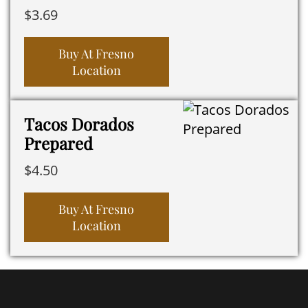
$
3.69
Buy At Fresno
Location
Tacos Dorados
Prepared
$
4.50
Buy At Fresno
Location