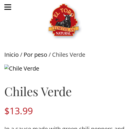
Inicio
/
Por peso
/ Chiles Verde
Chiles Verde
$
13.99
In a sauce made with green chili peppers and