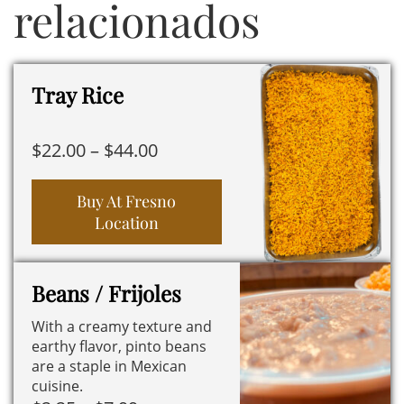
relacionados
Tray Rice
Price
$
22.00
–
$
44.00
range:
$22.00
Buy At Fresno
Location
through
$44.00
Este
producto
Beans / Frijoles
tiene
With a creamy texture and
múltiples
earthy flavor, pinto beans
variantes.
are a staple in Mexican
Las
cuisine.