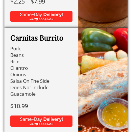
opciones
Price
$
2.25
–
$
7.99
se
range:
pueden
$2.25
Este
elegir
through
producto
en
$7.99
Carnitas Burrito
tiene
la
Pork
múltiples
página
Beans
variantes.
de
Rice
Las
producto
Cilantro
opciones
Onions
Salsa On The Side
se
Does Not Include
pueden
Guacamole
elegir
$
10.99
en
la
página