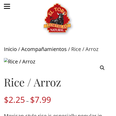
Inicio
/
Acompañamientos
/ Rice / Arroz
Rice / Arroz
$
2.25
$
7.99
Price
–
range:
$2.25
Mexican-style rice is especially popular in